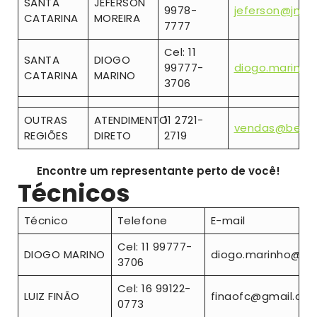
SANTA
JEFERSON
9978-
jeferson@jmsol
CATARINA
MOREIRA
7777
Cel: 11
SANTA
DIOGO
99777-
diogo.marinh
CATARINA
MARINO
3706
OUTRAS
ATENDIMENTO
11 2721-
vendas@bento
REGIÕES
DIRETO
2719
Encontre um representante perto de você!
Técnicos
Técnico
Telefone
E-mail
Cel: 11 99777-
DIOGO MARINO
diogo.marinho@be
3706
Cel: 16 99122-
LUIZ FINÃO
finaofc@gmail.co
0773