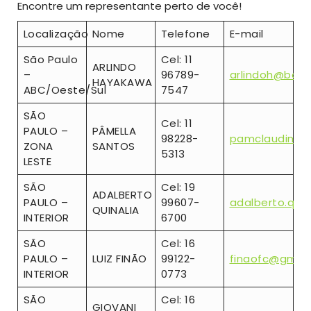
Encontre um representante perto de você!
Localização
Nome
Telefone
E-mail
São Paulo
Cel: 11
ARLINDO
–
96789-
arlindoh@bol.
HAYAKAWA
ABC/Oeste/Sul
7547
SÃO
Cel: 11
PAULO –
PÂMELLA
98228-
pamclaudino@
ZONA
SANTOS
5313
LESTE
SÃO
Cel: 19
ADALBERTO
PAULO –
99607-
adalberto.qui
QUINALIA
INTERIOR
6700
SÃO
Cel: 16
PAULO –
LUIZ FINÃO
99122-
finaofc@gmai
INTERIOR
0773
SÃO
Cel: 16
GIOVANI