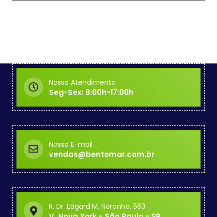
Nosso Atendimento
Seg-Sex: 8:00h-17:00h
Nosso E-mail
vendas@bentomar.com.br
R. Dr. Edgard M. Noronha, 563
V. Nova York - São Paulo - SP