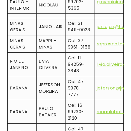
PAULO –
99702-
giovaninicola
NICOLAU
INTERIOR
5365
MINAS
Cel: 31
JANIO JAIR
janiojair@hotm
GERAIS
9411-0028
MINAS
MAPRI –
Cel: 37
representaco
GERAIS
MINAS
9961-3158
Cel: 11
RIO DE
LIVIA
94259-
livia.oliveira
JANEIRO
OLIVEIRA
3848
Cel: 47
JEFERSON
PARANÁ
9978-
jeferson@jmsol
MOREIRA
7777
Cel: 16
PAULO
PARANÁ
99230-
rcpaulobataie
BATAIER
2120
Cel: 47