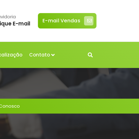
vidoria
E-mail Vendas
ique E-mail
calização
Contato
 Conosco