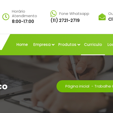
Horário
Fone Whatsapp
Ou
Atendimento
Cl
(11) 2721-2719
8:00-17:00
Home
Empresa
Produtos
Curriculo
Lo
co
Página inicial
-
Trabalhe