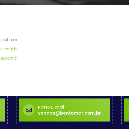
ja abaixo:
r.com.br
ar.com.br
Nosso E-mail
vendas@bentomar.com.br