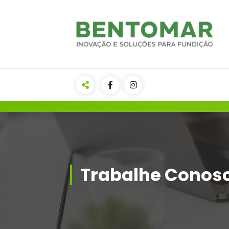
Areia Shell, Luvas Exotérmicas e
Isolantes e muito mais - 11 2721-
2719
Trabalhe Conos