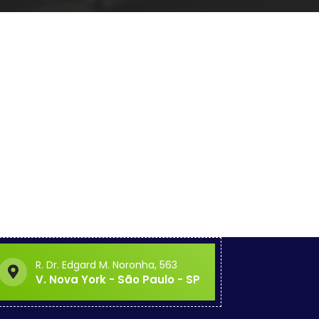
R. Dr. Edgard M. Noronha, 563
V. Nova York - São Paulo - SP